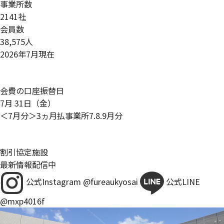
事業所数
2141
社
会員数
38,575
人
2026年7月現在
会費の口座振替日
7
月
31
日（金）
＜7月分＞3ヵ月払事業所7.8.9月分
割引協定施設
最新情報配信中
公式Instagram
@fureaukyosai
公式LINE
@mxp4016f