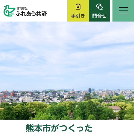
手引き
問合せ
ホーム
お知らせ
ふれあう共済について
各種申請・問合せ
チケット・イベント
入会案内
事務の手引き