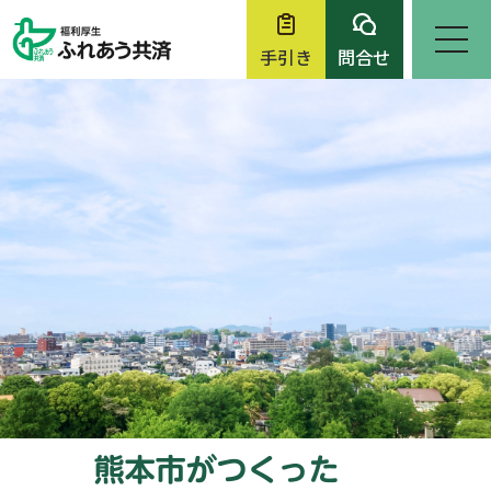
手引き
問合せ
ホーム
お知らせ
ふれあう共済について
各種申請・問合せ
チケット・イベント
入会案内
事務の手引き