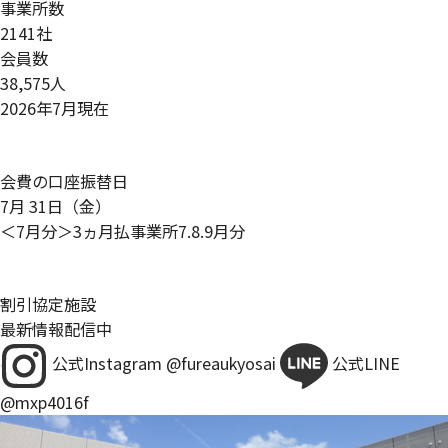
事業所数
2141
社
会員数
38,575
人
2026年7月現在
会費の口座振替日
7
月
31
日（金）
＜7月分＞3ヵ月払事業所7.8.9月分
割引協定施設
最新情報配信中
公式Instagram
@fureaukyosai
公式LINE
@mxp4016f