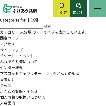
手引き
問合せ
Categories for 未分類
検
ホーム
索:
カテゴリー 未分類 のアーカイブを表示しています。
お知らせ
固定ページ
アクセス
ふれあう共済について
サイトマップ
チケット・イベント
各種申請・問合せ
ふれあう共済について
センター概要
チケット・イベント
マスコットキャラクター「キョウさん」の部屋
事業紹介
入会案内
会報誌
よくある質問・問合せ
事務の手引き
個人情報の取扱いについて
入会案内
よくある質問・問合せ